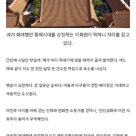
과거 화려했던 황제시대를 상징하는 이화원이 떡하니 자리를 잡고
있다.
간밤에 시달린 탓일까. 해가 머리 꼭대기에 앉을 때까지 곯아 떨어졌다. 여느
때와 같이 지도 한 장만 달랑 든 간소한 차림으로 숙소를 나섰다.
햇살이 요란하다. 참 얄궂은 날씨다. 어둠과 비구름이 걷힌 베이징은 거대하고
역동적인 도시였다.
마천루 사이를 바삐 걷는 인파와 번화한 쇼핑가를 걷자니, '인민공화국'이란 사
회주의 용어가 무색해진다.
급속한 현대화와 산업화가 낳은 메트로폴리탄에 자금성, 만리장성, 이화원 등