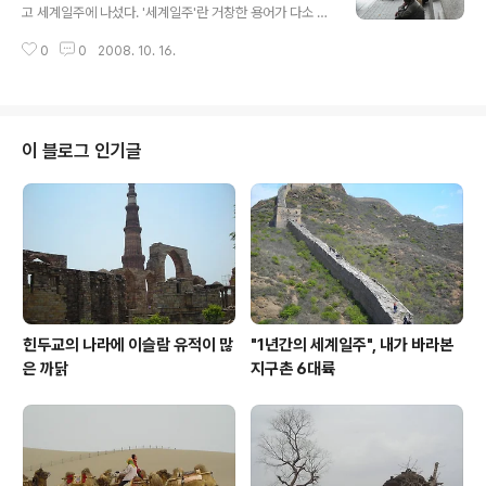
인도의 바라나시로 향하던 중 '그'와의 악연이 시작된 것이
고 세계일주에 나섰다. '세계일주'란 거창한 용어가 다소 쑥
다. 양국 국경에서 바라나시로 가려면 기차나 버스를 타야
스럽지만, '세계를 한 바퀴 도는 행위'라는 사전적 의미에
한다. 여행자 대부분은 기차를 택한다. 쾌적하고 빠른데다
0
0
2008. 10. 16.
비추었을 때 꼭 맞는 말이다. 2008년 4월 14일부터 1년
안전하기 때문. 다만, 기차는, 당일 예매가 안 돼, 국경 근처
간 6개 대륙을 여행한다. 아시아를 시작으로 오세아니아를
에서 하루를..
거쳐 북미와 중·남미, 유럽, 아프리카 순의 여정이다. 남극
을 제외한 '지구별' 대륙을 모두 섭렵하는 셈이다. 큰 얼개
만 정했을 뿐, 나라별 세부적인 계획은 유동적이다. 한 치
이 블로그 인기글
앞도 내다보기 힘든 마당에 낯선 곳에서의 삶을 예단한다
는 건 애초에 무리라고 생각했다. 따라서 왜 떠나느냔 물음
에 대해선 당장 할 말이 마뜩잖다. 다만 이번 여정을 통해
무언가를 끊임없이 비우고, 또 채워 나갈 생각이다. 버려야
할 것과 ..
힌두교의 나라에 이슬람 유적이 많
"1년간의 세계일주", 내가 바라본
은 까닭
지구촌 6대륙