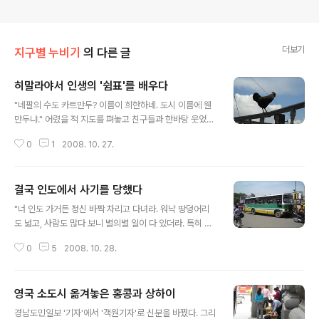
더보기
지구별 누비기
의 다른 글
히말라야서 인생의 '쉼표'를 배우다
글 내용
"네팔의 수도 카트만두? 이름이 희한하네. 도시 이름에 웬
만두냐." 어렸을 적 지도를 펴놓고 친구들과 한바탕 웃었던
기억이 난다. 네팔이란 나라는 그렇게 생소한 이미지로 각
0
1
2008. 10. 27.
인돼 있다. 머리가 굵어진 후에도 마찬가지. 왕이 다스리는
나라(현재는 공화국으로 전환 중이다), 국민소득에 비해 행
복지수가 높은 후진국 정도가 네팔에 대해 아는 전부였다.
결국 인도에서 사기를 당했다
적어도 네팔을 직접 경험하기 전까지는 그랬다. 고작 보름
글 내용
간의 여정으로 네팔에 대해 논한다는 건 건방을 떠는 일이
"너 인도 가거든 정신 바짝 차리고 다녀라. 워낙 땅덩어리
다. 다만, 이번 여정을 통해 나는 히말라야 중턱에 자리한
도 넓고, 사람도 많다 보니 별의별 일이 다 있더라. 특히 사
이 힌두인의 나라에 대해 이해하는 법을 배웠다. 네팔은 산
기꾼 조심하고." 세계 일주를 시작하기 전, 인도를 여행했던
악국가다. 만년설의 히말라야 산맥이 나라 전체를 병풍처
0
5
2008. 10. 28.
친구가 충고했다. 당시 나는 녀석에게 "너처럼 어수룩한 애
럼 감싸고 있다. 수도 카트만두를 거쳐 히말라야 등정을 위
들이나 사기를 당한다"며 퉁을 놓았다. 맙소사! 인도 땅에
한 베이스캠프인 포카라에 발..
발을 딛자마자 사기를 당했다. 정말이지 순식간에 벌어진
영국 소도시 옮겨놓은 홍콩과 상하이
일이라 쓴웃음밖에 나오지 않았다. 비극(?)은 인도와 네팔
글 내용
의 국경 도시, 소나울리에서 발생했다. 네팔 여행을 마치고
경남도민일보 '기자'에서 '객원기자'로 신분을 바꿨다. 그리