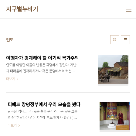
본문 바로가기
지구별누비기
인도
여행자가 경계해야 할 이기적 목가주의
인도를 여행한 이들의 반응은 극명하게 갈린다. 가난
과 더러움에 진저리치거나 혹은 문명에서 비켜선 낯
선 풍경을 동경하거나. 전자는 물질에 우선 가치를 둔
더보기
천박한 '배금주의'가, 후자는 당사자의 입장을 고려하
지 않은 이기적 '목가주의'가 낳은 평가다. 과연 가난
은 불행한 것일까 이들 모두 어느 한 쪽에 편향됐다는
측면에서 사고의 전환이 있어야 한다. 다행히 천박한
티베트 망명정부에서 우리 모습을 봤다
'배금주의' 시각에 따른 선입관은 많이 줄어드는 양상
굴곡진 역사…나라 잃은 설움 우리와 너무 닮은 그들
이다. 가파른 세계화와 미디어의 발달로 다른 문화를
의 삶 '히말라야 넘어 지척에 부모·형제가 있건만, 만
접할 기회가 늘고, 이는 곧 '타자'에 대한 이해로 이어
날 수 없다. 시리도록 눈부신 설산은 그래서 시리도록
더보기
진다. 내가 본 대부분 여행자 역시 세계 최빈국인 인
슬프다. 며칠째 고향땅에서 날아든 비보에 산간 마을
도의 열악한 현실을 혐오하기보단 이해하려 애썼다.
이 술렁인다. 총탄에 스러지고, 군홧발에 짓밟히고,