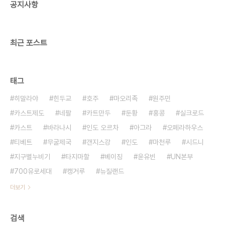
공지사항
최근 포스트
태그
히말라야
힌두교
호주
마오리족
원주민
카스트제도
네팔
카트만두
둔황
홍콩
실크로드
카스트
바라나시
인도 오르차
아그라
오페라하우스
티베트
무굴제국
갠지스강
인도
마천루
시드니
지구별누비기
타지마할
베이징
윤유빈
UN본부
700유로세대
캥거루
뉴질랜드
더보기
검색