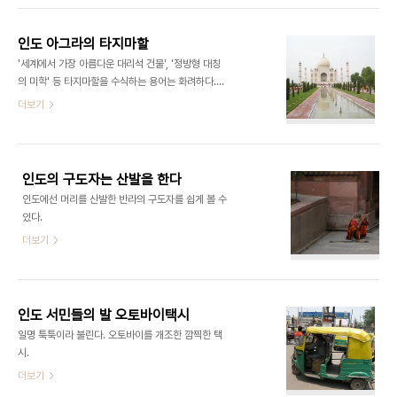
문제는 이기적 '목가주의'에 있다. 의외로 많은 여행
매질에 신음하는 이웃이 수천을 헤아린단다. 찢기는
자가 범하는 오류지만, 얼핏 긍정적으..
가슴을 부여잡고, 한 손에 염주를 든 이들이 사원으로
인도 아그라의 타지마할
몰려든다. 사지와 머리를 땅에 찧으며 기도하는 '오체
'세계에서 가장 아름다운 대리석 건물', '정방형 대칭
투지'가 밤낮없이 이어진다. 가족의 안위와 함께 문화
의 미학' 등 타지마할을 수식하는 용어는 화려하다.
학살을 일삼는 저들을 용서해달라 비는 모습이 이방
하지만, 정작 타지마할이 세인의 발길을 잡아끄는 것
더보기
인을 숙연케 한다. 슬픈 실향민, 그들의 이름은 티베
은 이 같은 명성 뒤에 숨은 가슴 저린 사연 때문이다.
탄(Tibetan)이다.' 티베트 망명정부가 있는 인도 다
인도 무굴제국의 제5대 황제였던 샤 자한과 그의 아
람살라(현지에서는 이 지역을 '맥그로드 간즈'라 부
내 뭄타즈 마할, 죽음도 가르지 못한 그들의 사랑이
른다)를 찾았다. 해발 1800m의 히..
애달프다.
인도의 구도자는 산발을 한다
인도에선 머리를 산발한 반라의 구도자를 쉽게 볼 수
있다.
더보기
인도 서민들의 발 오토바이택시
일명 툭툭이라 불린다. 오토바이를 개조한 깜찍한 택
시.
더보기