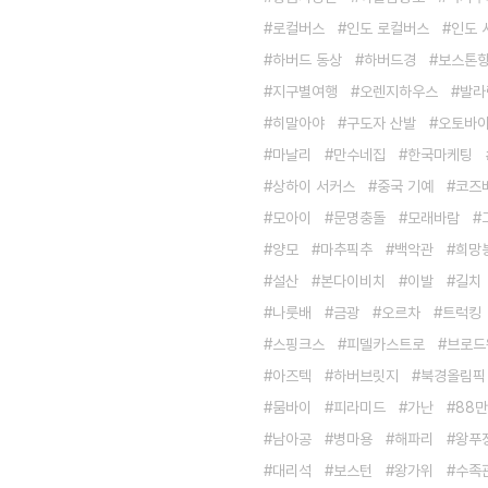
로컬버스
인도 로컬버스
인도 
하버드 동상
하버드경
보스톤
지구별여행
오렌지하우스
발라
히말아야
구도자 산발
오토바
마날리
만수네집
한국마케팅
상하이 서커스
중국 기예
코즈
모아이
문명충돌
모래바람
양모
마추픽추
백악관
희망
설산
본다이비치
이발
길치
나룻배
금광
오르차
트럭킹
스핑크스
피델카스트로
브로드
아즈텍
하버브릿지
북경올림픽
뭄바이
피라미드
가난
88
남아공
병마용
해파리
왕푸
대리석
보스턴
왕가위
수족