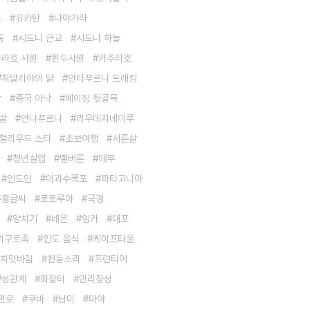
트
유카탄
나야가라
동
시드니 근교
시드니 하늘
라호 사원
힌두사원
카주라호
히말라야의 닭
안타푸르나 트래킹
곽
중국 아낙
베이징 뒷골목
발
안나푸르나
리우데자네이루
헐리우드 스타
초보여행
서른살
청년실업
멜버른
애무
인도인
이과수폭포
파타고니아
주홍글씨
로토루아
국경
양치기
네온
잉카
대포
위구르족
인도 음식
케이프타운
치맛바람
천둥소리
프런티어
성관계
화장터
만리장성
먼로
쿠바
남미
마야