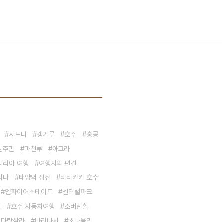
시드니
캥거루
호주
홍콩
원주민
마천루
아그라
시리아 여행
여행자의 편견
디나
태양의 성전
티티카카 호수
엠파이어스테이트
센터럴파크
생
호주 자동차여행
소버린힐
 다람살라
바리나시
소나울리