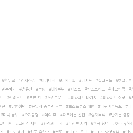
힌두교
갠지스강
바라나시
타지마할
티베트
실크로드
히말라야
구별누비기
윤유빈
둔황
UN본부
카스트
카스트제도
마오리족
드
헐리우드
푸른 별
스왑콥문트
피라미드 바가지
피라미드 정상
청년
유럽청년
문명의 충돌과 교류
보스포루스 해협
이구아수폭포
메
미국 동부
오지탐험
악의 축
파르테논 신전
승자독식
반기문 총장
드케니언
그리스 시위
환락의 도시
반정부 시위
한국 청년
호주 유학
의
인도 델리
한국 유학생
뗌뚝
티베트 음식
티베트 망명정부
인도