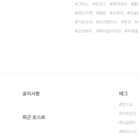
그리스
징크스
체게바라
볼
레드카펫
멜번
오렌지
미술
기암괴석
아르헨티나
편견
오토바이
패러글라이딩
주윤발
공지사항
태그
힌두교
카트만두
최근 포스트
뉴질랜드
바라나시