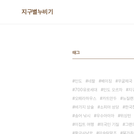
본문 바로가기
지구별누비기
태그
인도
네팔
베이징
무굴제국
700유로세대
인도 오르차
지
오페라하우스
카트만두
뉴질랜
바가지 상술
소피아 성당
한국
송어 낚시
우수아이아
위싱턴
이집트 여행
미국인 기질
그랜
황금사냥꾼
이슬람왕조
목가주