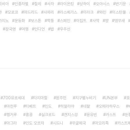
리비아
인종차별
칠레
사자
라이온킹
상하이
오아시스
반기문
관
모로코
마드리드
사파리
라스베가스
이라크
와인
이스탄불
카지노
운동화
보스톤
짝퉁
스페인
이집트
사막
양
앵무새
장국영
여행
인디언
밥
우주선
700유로세대
타지마할
원주민
지구별누비기
UN본부
호
마천루
티베트
인도
히말라야
네팔
오페라하우스
캥거루
홍콩
실크로드
갠지스강
윤유빈
카스트
둔
아그라
인도 오르차
시드니
무굴제국
마오리족
카스트