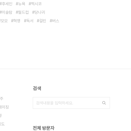
후세인
뉴욕
멕시코
이슬람
월드컵
당나귀
모모
혁명
독서
걸린
버스
검색
주
베이징
황
제도
전체 방문자