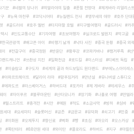
사기꾼
네팔의 당나귀
히말라야의 일출
푼힐 전망대
체게바라 리얼리스
항구
뉴욕 마천루
코닥시어터
뉴질랜드 전사
앵무새의 애무
호주 단대
렛
골드러쉬
호주 멜번
타지마할 호텔
지구별여행자
골드러시
카주
이택시
인도교통수단
기자여행
초보여행자
실크로드 발원지
막고굴
한국관광객
배고픈 아이
비행기 날개
낙타 사진
중국 둔황
중국 외
베이
전갈구이
중국정원
반윤단
황푸강
코파카바나
캥거루족
산
그랜드캐니언
쓰촨성 지진
일확천금
로드킬
이스터섬
티베트 독립
봉
이슬람교
구도자
세계의 끝과 하드보일드 원더랜드
부에노스아이레스
아파르트헤이트
달라이 라마
왕푸징거리
만년설
유니버셜 스튜디오
에콰도르
라스베이거스
하버드대
포카라
체 게바라
테세우스
웨이
자이푸르
블루마운틴
산타모니카
장기화
나홀로 여행
만델라
월스트리트
총격전
시안
예원
적도
소금사막
빙하
심바
만원세대
요세미티
슬롯머신
공존
금문교
유덕화
쇠고기
민중
징
이화원
오체투지
향신료
벽화
빵
초심
마오리
오스카상
관
폭탄테러
88만원 세대
와이탄
콜로라도
하버드
지구
마릴린